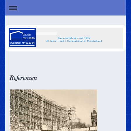
Bauunternehmen seit 1935
90 Jahre + seit 3 Generationen in Meisterhand
Referenzen